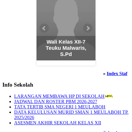
KelasXI-1
Wali Kelas XII-7
a Kesuma
Teuku Malwaris,
Wali Kela
ani, S.Pd
S.Pd
Aida Safit
»
Index Staf
Info Sekolah
LARANGAN MEMBAWA HP DI SEKOLAH
JADWAL DAN ROSTER PBM 2026-2027
TATA TERTIB SMA NEGERI 1 MEULABOH
DATA KELULUSAN MURID SMAN 1 MEULABOH TP.
2025/2026
ASESMEN AKHIR SEKOLAH KELAS XII