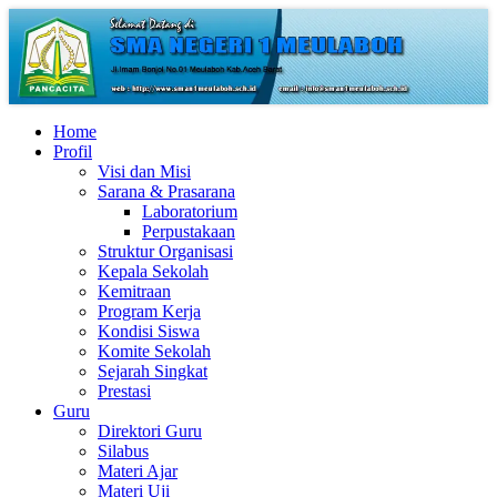
Home
Profil
Visi dan Misi
Sarana & Prasarana
Laboratorium
Perpustakaan
Struktur Organisasi
Kepala Sekolah
Kemitraan
Program Kerja
Kondisi Siswa
Komite Sekolah
Sejarah Singkat
Prestasi
Guru
Direktori Guru
Silabus
Materi Ajar
Materi Uji