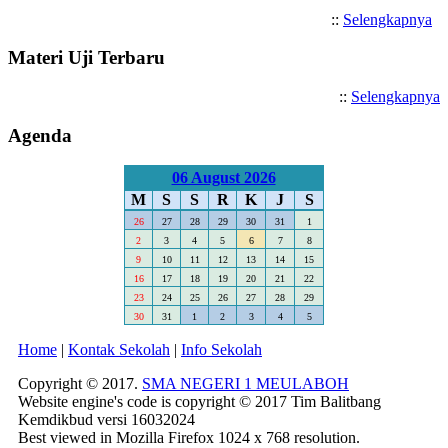
::
Selengkapnya
Materi Uji Terbaru
::
Selengkapnya
Agenda
06 August 2026
M
S
S
R
K
J
S
26
27
28
29
30
31
1
2
3
4
5
6
7
8
9
10
11
12
13
14
15
16
17
18
19
20
21
22
23
24
25
26
27
28
29
30
31
1
2
3
4
5
Home
|
Kontak Sekolah
|
Info Sekolah
Copyright © 2017.
SMA NEGERI 1 MEULABOH
Website engine's code is copyright © 2017 Tim Balitbang
Kemdikbud versi 16032024
Best viewed in Mozilla Firefox 1024 x 768 resolution.