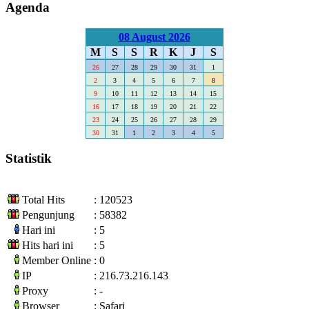
Agenda
08 August 2026
M
S
S
R
K
J
S
26
27
28
29
30
31
1
2
3
4
5
6
7
8
9
10
11
12
13
14
15
16
17
18
19
20
21
22
23
24
25
26
27
28
29
30
31
1
2
3
4
5
Statistik
Total Hits
: 120523
Pengunjung
: 58382
Hari ini
: 5
Hits hari ini
: 5
Member Online
: 0
IP
: 216.73.216.143
Proxy
: -
Browser
: Safari