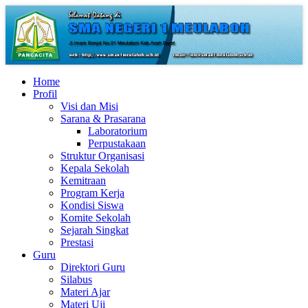
Home
Profil
Visi dan Misi
Sarana & Prasarana
Laboratorium
Perpustakaan
Struktur Organisasi
Kepala Sekolah
Kemitraan
Program Kerja
Kondisi Siswa
Komite Sekolah
Sejarah Singkat
Prestasi
Guru
Direktori Guru
Silabus
Materi Ajar
Materi Uji