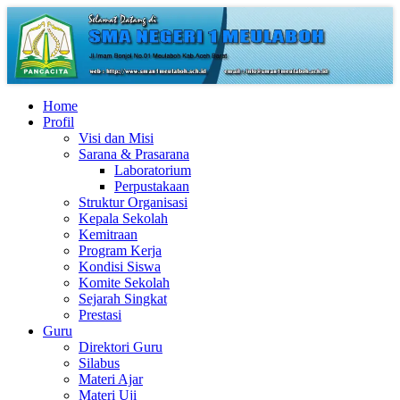
Home
Profil
Visi dan Misi
Sarana & Prasarana
Laboratorium
Perpustakaan
Struktur Organisasi
Kepala Sekolah
Kemitraan
Program Kerja
Kondisi Siswa
Komite Sekolah
Sejarah Singkat
Prestasi
Guru
Direktori Guru
Silabus
Materi Ajar
Materi Uji