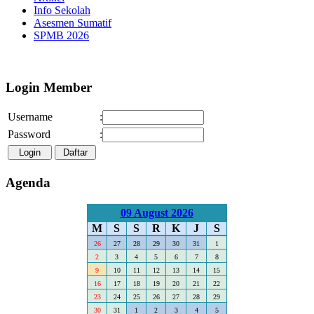
Info Sekolah
Asesmen Sumatif
SPMB 2026
Selamat Datang di Webs
Login Member
Username
:
Password
:
Agenda
09 August 2026
M
S
S
R
K
J
S
26
27
28
29
30
31
1
2
3
4
5
6
7
8
9
10
11
12
13
14
15
16
17
18
19
20
21
22
23
24
25
26
27
28
29
30
31
1
2
3
4
5