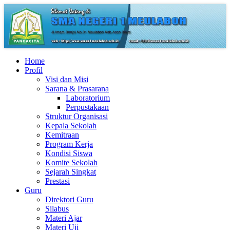
Home
Profil
Visi dan Misi
Sarana & Prasarana
Laboratorium
Perpustakaan
Struktur Organisasi
Kepala Sekolah
Kemitraan
Program Kerja
Kondisi Siswa
Komite Sekolah
Sejarah Singkat
Prestasi
Guru
Direktori Guru
Silabus
Materi Ajar
Materi Uji