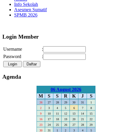
Info Sekolah
Asesmen Sumatif
SPMB 2026
Selamat Datang di Webs
Login Member
Username
:
Password
:
Agenda
06 August 2026
M
S
S
R
K
J
S
26
27
28
29
30
31
1
2
3
4
5
6
7
8
9
10
11
12
13
14
15
16
17
18
19
20
21
22
23
24
25
26
27
28
29
30
31
1
2
3
4
5