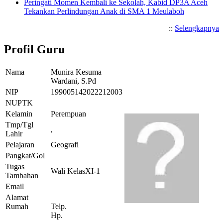
Peringati Momen Kembali ke Sekolah, Kabid DP3A Aceh
Tekankan Perlindungan Anak di SMA 1 Meulaboh
::
Selengkapnya
Profil Guru
Nama
Munira Kesuma
Wardani, S.Pd
NIP
199005142022212003
NUPTK
Kelamin
Perempuan
Tmp/Tgl
,
Lahir
Pelajaran
Geografi
Pangkat/Gol
Tugas
Wali KelasXI-1
Tambahan
Email
Alamat
Rumah
Telp.
Hp.