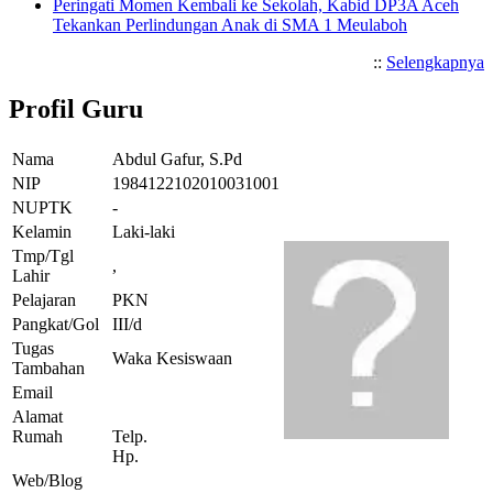
Peringati Momen Kembali ke Sekolah, Kabid DP3A Aceh
Tekankan Perlindungan Anak di SMA 1 Meulaboh
::
Selengkapnya
Profil Guru
Nama
Abdul Gafur, S.Pd
NIP
1984122102010031001
NUPTK
-
Kelamin
Laki-laki
Tmp/Tgl
,
Lahir
Pelajaran
PKN
Pangkat/Gol
III/d
Tugas
Waka Kesiswaan
Tambahan
Email
Alamat
Rumah
Telp.
Hp.
Web/Blog