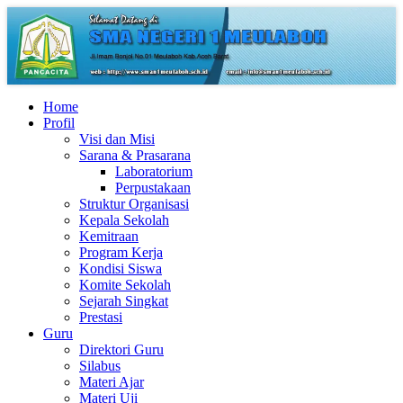
Home
Profil
Visi dan Misi
Sarana & Prasarana
Laboratorium
Perpustakaan
Struktur Organisasi
Kepala Sekolah
Kemitraan
Program Kerja
Kondisi Siswa
Komite Sekolah
Sejarah Singkat
Prestasi
Guru
Direktori Guru
Silabus
Materi Ajar
Materi Uji