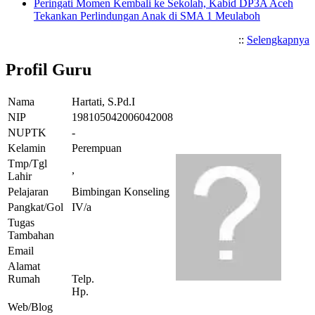
Peringati Momen Kembali ke Sekolah, Kabid DP3A Aceh
Tekankan Perlindungan Anak di SMA 1 Meulaboh
::
Selengkapnya
Profil Guru
Nama
Hartati, S.Pd.I
NIP
198105042006042008
NUPTK
-
Kelamin
Perempuan
Tmp/Tgl
,
Lahir
Pelajaran
Bimbingan Konseling
Pangkat/Gol
IV/a
Tugas
Tambahan
Email
Alamat
Rumah
Telp.
Hp.
Web/Blog