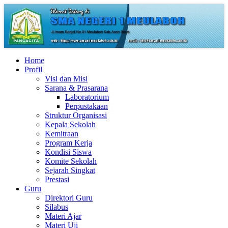
Home
Profil
Visi dan Misi
Sarana & Prasarana
Laboratorium
Perpustakaan
Struktur Organisasi
Kepala Sekolah
Kemitraan
Program Kerja
Kondisi Siswa
Komite Sekolah
Sejarah Singkat
Prestasi
Guru
Direktori Guru
Silabus
Materi Ajar
Materi Uji