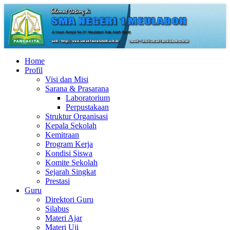
Home
Profil
Visi dan Misi
Sarana & Prasarana
Laboratorium
Perpustakaan
Struktur Organisasi
Kepala Sekolah
Kemitraan
Program Kerja
Kondisi Siswa
Komite Sekolah
Sejarah Singkat
Prestasi
Guru
Direktori Guru
Silabus
Materi Ajar
Materi Uji