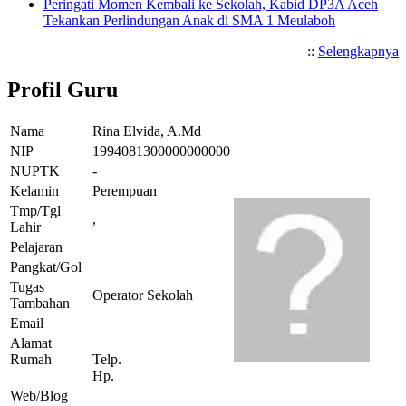
Peringati Momen Kembali ke Sekolah, Kabid DP3A Aceh
Tekankan Perlindungan Anak di SMA 1 Meulaboh
::
Selengkapnya
Profil Guru
Nama
Rina Elvida, A.Md
NIP
1994081300000000000
NUPTK
-
Kelamin
Perempuan
Tmp/Tgl
,
Lahir
Pelajaran
Pangkat/Gol
Tugas
Operator Sekolah
Tambahan
Email
Alamat
Rumah
Telp.
Hp.
Web/Blog