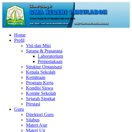
Home
Profil
Visi dan Misi
Sarana & Prasarana
Laboratorium
Perpustakaan
Struktur Organisasi
Kepala Sekolah
Kemitraan
Program Kerja
Kondisi Siswa
Komite Sekolah
Sejarah Singkat
Prestasi
Guru
Direktori Guru
Silabus
Materi Ajar
Materi Uji