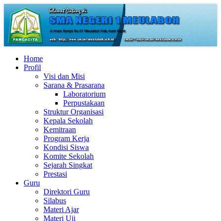
Home
Profil
Visi dan Misi
Sarana & Prasarana
Laboratorium
Perpustakaan
Struktur Organisasi
Kepala Sekolah
Kemitraan
Program Kerja
Kondisi Siswa
Komite Sekolah
Sejarah Singkat
Prestasi
Guru
Direktori Guru
Silabus
Materi Ajar
Materi Uji