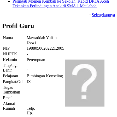
Peringati Momen Kembali ke Sekolah, Kabid DP3A Aceh
Tekankan Perlindungan Anak di SMA 1 Meulaboh
::
Selengkapnya
Profil Guru
Nama
Mawaddah Yuliana
Dewi
NIP
198805062022212005
NUPTK
-
Kelamin
Perempuan
Tmp/Tgl
,
Lahir
Pelajaran
Bimbingan Konseling
Pangkat/Gol
IX
Tugas
Tambahan
Email
Alamat
Rumah
Telp.
Hp.