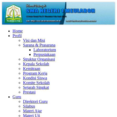
Home
Profil
Visi dan Misi
Sarana & Prasarana
Laboratorium
Perpustakaan
Struktur Organisasi
Kepala Sekolah
Kemitraan
Program Kerja
Kondisi Siswa
Komite Sekolah
Sejarah Singkat
Prestasi
Guru
Direktori Guru
Silabus
Materi Ajar
Materi Uji