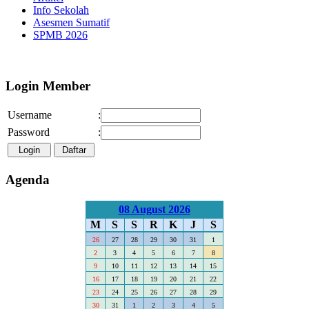
Info Sekolah
Asesmen Sumatif
SPMB 2026
Selamat Datang di Website SMA NEG
Login Member
Username
:
Password
:
Agenda
08 August 2026
M
S
S
R
K
J
S
26
27
28
29
30
31
1
2
3
4
5
6
7
8
9
10
11
12
13
14
15
16
17
18
19
20
21
22
23
24
25
26
27
28
29
30
31
1
2
3
4
5