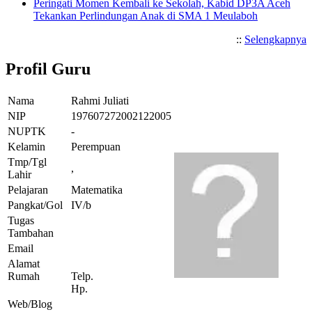
Peringati Momen Kembali ke Sekolah, Kabid DP3A Aceh
Tekankan Perlindungan Anak di SMA 1 Meulaboh
::
Selengkapnya
Profil Guru
Nama
Rahmi Juliati
NIP
197607272002122005
NUPTK
-
Kelamin
Perempuan
Tmp/Tgl
,
Lahir
Pelajaran
Matematika
Pangkat/Gol
IV/b
Tugas
Tambahan
Email
Alamat
Rumah
Telp.
Hp.
Web/Blog