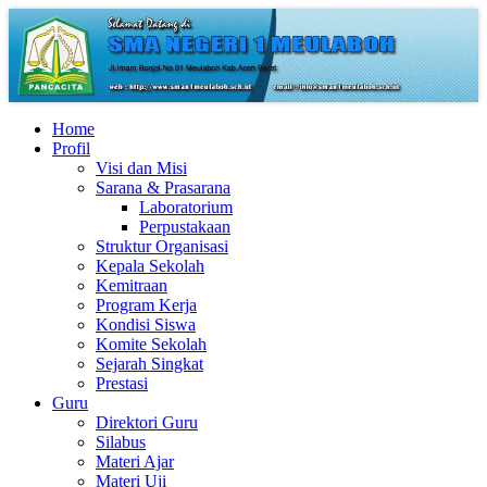
Home
Profil
Visi dan Misi
Sarana & Prasarana
Laboratorium
Perpustakaan
Struktur Organisasi
Kepala Sekolah
Kemitraan
Program Kerja
Kondisi Siswa
Komite Sekolah
Sejarah Singkat
Prestasi
Guru
Direktori Guru
Silabus
Materi Ajar
Materi Uji