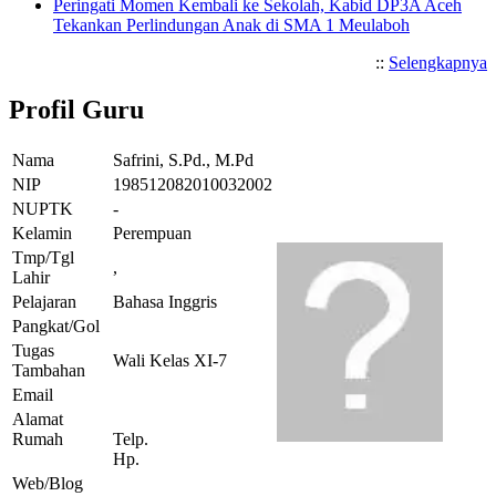
Peringati Momen Kembali ke Sekolah, Kabid DP3A Aceh
Tekankan Perlindungan Anak di SMA 1 Meulaboh
::
Selengkapnya
Profil Guru
Nama
Safrini, S.Pd., M.Pd
NIP
198512082010032002
NUPTK
-
Kelamin
Perempuan
Tmp/Tgl
,
Lahir
Pelajaran
Bahasa Inggris
Pangkat/Gol
Tugas
Wali Kelas XI-7
Tambahan
Email
Alamat
Rumah
Telp.
Hp.
Web/Blog