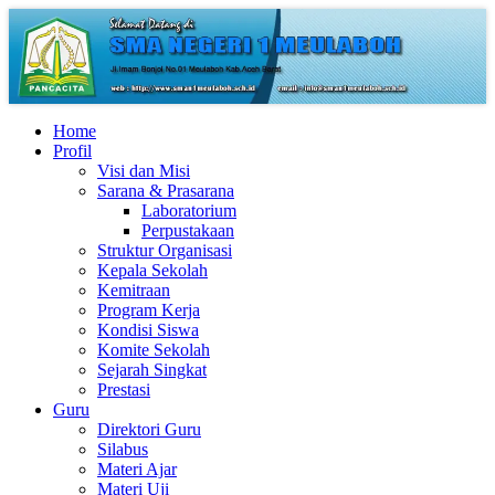
Home
Profil
Visi dan Misi
Sarana & Prasarana
Laboratorium
Perpustakaan
Struktur Organisasi
Kepala Sekolah
Kemitraan
Program Kerja
Kondisi Siswa
Komite Sekolah
Sejarah Singkat
Prestasi
Guru
Direktori Guru
Silabus
Materi Ajar
Materi Uji