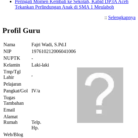
Peringati Momen Kembali ke Sekolah, Kabid DP3A Aceh
Tekankan Perlindungan Anak di SMA 1 Meulaboh
::
Selengkapnya
Profil Guru
Nama
Fajri Wadi, S.Pd.I
NIP
197610212006041006
NUPTK
-
Kelamin
Laki-laki
Tmp/Tgl
,
Lahir
Pelajaran
Pangkat/Gol
IV/a
Tugas
Tambahan
Email
Alamat
Rumah
Telp.
Hp.
Web/Blog