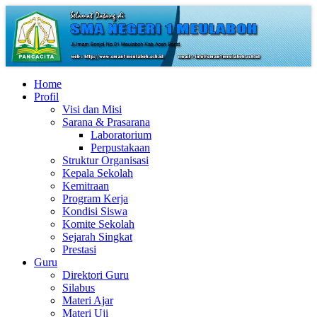
Home
Profil
Visi dan Misi
Sarana & Prasarana
Laboratorium
Perpustakaan
Struktur Organisasi
Kepala Sekolah
Kemitraan
Program Kerja
Kondisi Siswa
Komite Sekolah
Sejarah Singkat
Prestasi
Guru
Direktori Guru
Silabus
Materi Ajar
Materi Uji