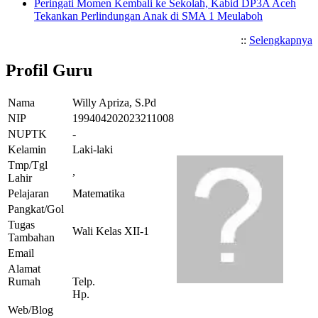
Peringati Momen Kembali ke Sekolah, Kabid DP3A Aceh
Tekankan Perlindungan Anak di SMA 1 Meulaboh
::
Selengkapnya
Profil Guru
Nama
Willy Apriza, S.Pd
NIP
199404202023211008
NUPTK
-
Kelamin
Laki-laki
Tmp/Tgl
,
Lahir
Pelajaran
Matematika
Pangkat/Gol
Tugas
Wali Kelas XII-1
Tambahan
Email
Alamat
Rumah
Telp.
Hp.
Web/Blog