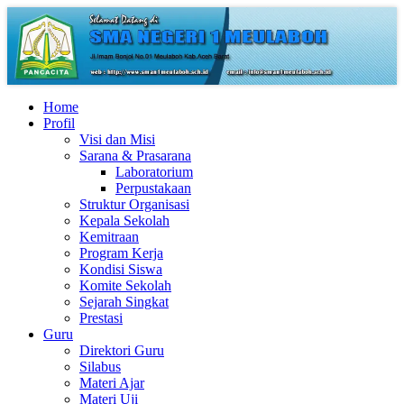
Home
Profil
Visi dan Misi
Sarana & Prasarana
Laboratorium
Perpustakaan
Struktur Organisasi
Kepala Sekolah
Kemitraan
Program Kerja
Kondisi Siswa
Komite Sekolah
Sejarah Singkat
Prestasi
Guru
Direktori Guru
Silabus
Materi Ajar
Materi Uji