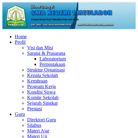
Home
Profil
Visi dan Misi
Sarana & Prasarana
Laboratorium
Perpustakaan
Struktur Organisasi
Kepala Sekolah
Kemitraan
Program Kerja
Kondisi Siswa
Komite Sekolah
Sejarah Singkat
Prestasi
Guru
Direktori Guru
Silabus
Materi Ajar
Materi Uji