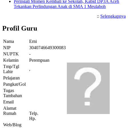
Peringati Momen Kembali ke Sekolah, Kabid DP3A Aceh
Tekankan Perlindungan Anak di SMA 1 Meulaboh
::
Selengkapnya
Profil Guru
Nama
Erni
NIP
3040746649300083
NUPTK
-
Kelamin
Perempuan
Tmp/Tgl
,
Lahir
Pelajaran
Pangkat/Gol
Tugas
Tambahan
Email
Alamat
Rumah
Telp.
Hp.
Web/Blog