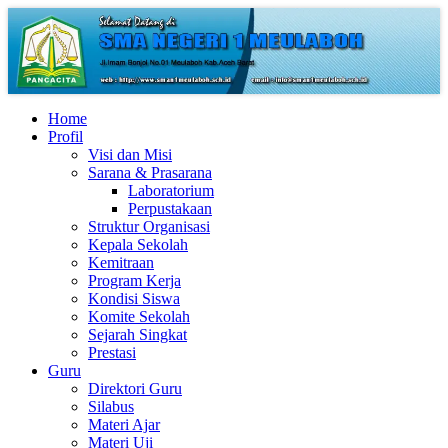
Home
Profil
Visi dan Misi
Sarana & Prasarana
Laboratorium
Perpustakaan
Struktur Organisasi
Kepala Sekolah
Kemitraan
Program Kerja
Kondisi Siswa
Komite Sekolah
Sejarah Singkat
Prestasi
Guru
Direktori Guru
Silabus
Materi Ajar
Materi Uji