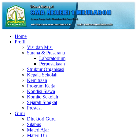
Home
Profil
Visi dan Misi
Sarana & Prasarana
Laboratorium
Perpustakaan
Struktur Organisasi
Kepala Sekolah
Kemitraan
Program Kerja
Kondisi Siswa
Komite Sekolah
Sejarah Singkat
Prestasi
Guru
Direktori Guru
Silabus
Materi Ajar
Materi Uji