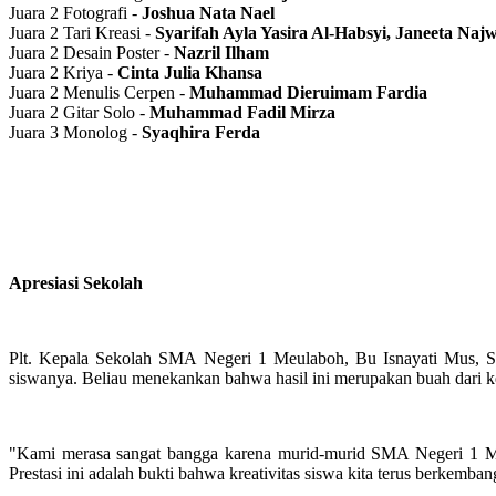
Juara 2 Fotografi -
Joshua Nata Nael
Juara 2 Tari Kreasi -
Syarifah Ayla Yasira Al-Habsyi, Janeeta Na
Juara 2 Desain Poster -
Nazril Ilham
Juara 2 Kriya -
Cinta Julia Khansa
Juara 2 Menulis Cerpen -
Muhammad
Dieruimam Fardia
Juara 2 Gitar Solo -
Muhammad Fadil Mirza
Juara 3 Monolog -
Syaqhira Ferda
Apresiasi Sekolah
Plt. Kepala Sekolah SMA Negeri 1 Meulaboh, Bu Isnayati Mus, S.
siswanya. Beliau menekankan bahwa hasil ini merupakan buah dari ker
"Kami merasa sangat bangga karena murid-murid SMA Negeri 1 Me
Prestasi ini adalah bukti bahwa kreativitas siswa kita terus berkemban