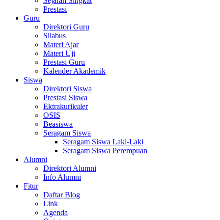
Sejarah Singkat
Prestasi
Guru
Direktori Guru
Silabus
Materi Ajar
Materi Uji
Prestasi Guru
Kalender Akademik
Siswa
Direktori Siswa
Prestasi Siswa
Ektrakurikuler
OSIS
Beasiswa
Seragam Siswa
Seragam Siswa Laki-Laki
Seragam Siswa Perempuan
Alumni
Direktori Alumni
Info Alumni
Fitur
Daftar Blog
Link
Agenda