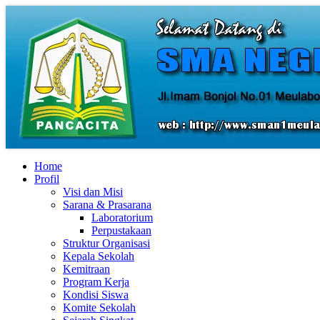
Home
Profil
Visi dan Misi
Sarana & Prasarana
Laboratorium
Perpustakaan
Struktur Organisasi
Kepala Sekolah
Kemitraan
Program Kerja
Kondisi Siswa
Komite Sekolah