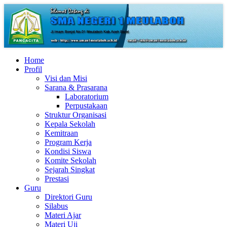
Home
Profil
Visi dan Misi
Sarana & Prasarana
Laboratorium
Perpustakaan
Struktur Organisasi
Kepala Sekolah
Kemitraan
Program Kerja
Kondisi Siswa
Komite Sekolah
Sejarah Singkat
Prestasi
Guru
Direktori Guru
Silabus
Materi Ajar
Materi Uji