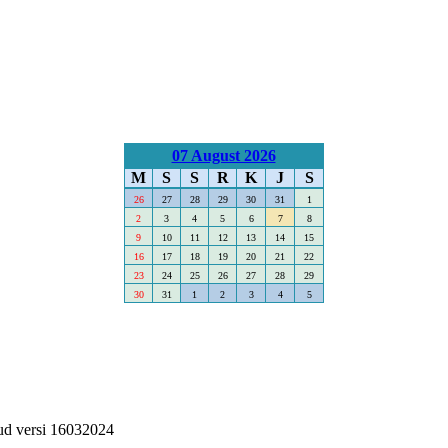
07 August 2026
M
S
S
R
K
J
S
26
27
28
29
30
31
1
2
3
4
5
6
7
8
9
10
11
12
13
14
15
16
17
18
19
20
21
22
23
24
25
26
27
28
29
30
31
1
2
3
4
5
ud versi 16032024