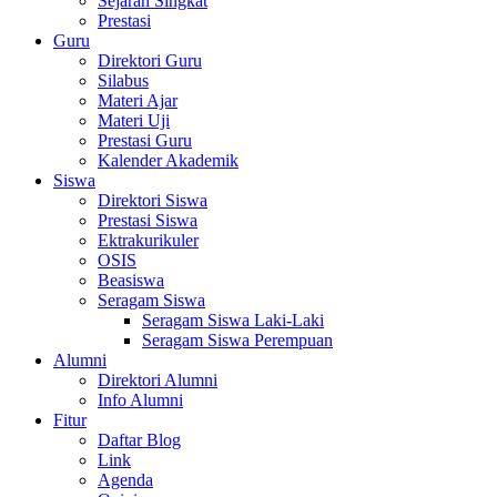
Sejarah Singkat
Prestasi
Guru
Direktori Guru
Silabus
Materi Ajar
Materi Uji
Prestasi Guru
Kalender Akademik
Siswa
Direktori Siswa
Prestasi Siswa
Ektrakurikuler
OSIS
Beasiswa
Seragam Siswa
Seragam Siswa Laki-Laki
Seragam Siswa Perempuan
Alumni
Direktori Alumni
Info Alumni
Fitur
Daftar Blog
Link
Agenda