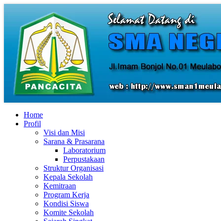
Home
Profil
Visi dan Misi
Sarana & Prasarana
Laboratorium
Perpustakaan
Struktur Organisasi
Kepala Sekolah
Kemitraan
Program Kerja
Kondisi Siswa
Komite Sekolah