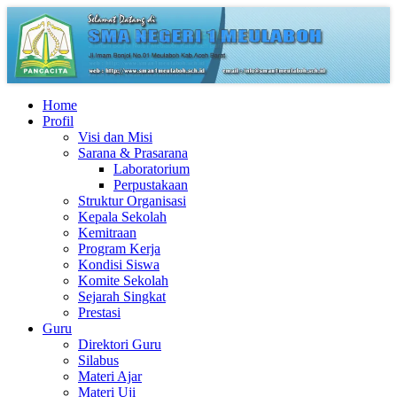
Home
Profil
Visi dan Misi
Sarana & Prasarana
Laboratorium
Perpustakaan
Struktur Organisasi
Kepala Sekolah
Kemitraan
Program Kerja
Kondisi Siswa
Komite Sekolah
Sejarah Singkat
Prestasi
Guru
Direktori Guru
Silabus
Materi Ajar
Materi Uji